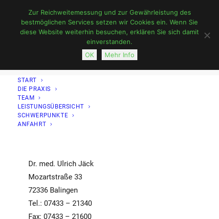
Zur Reichweitemessung und zur Gewährleistung des
bestmöglichen Services setzen wir Cookies ein. Wenn Sie
diese Website weiterhin besuchen, erklären Sie sich damit
einverstanden.
OK
Mehr Info
START
DIE PRAXIS
TEAM
Impressum
LEISTUNGSÜBERSICHT
SCHWERPUNKTE
ANFAHRT
Dr. med. Ulrich Jäck
Mozartstraße 33
72336 Balingen
Tel.: 07433 – 21340
Fax: 07433 – 21600