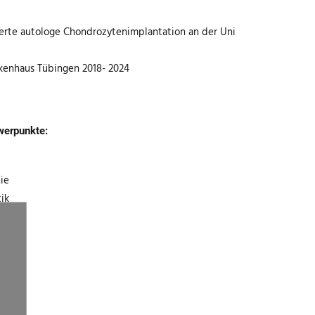
ierte autologe Chondrozytenimplantation an der Uni
nkenhaus Tübingen 2018- 2024
werpunkte:
ie
ik
N