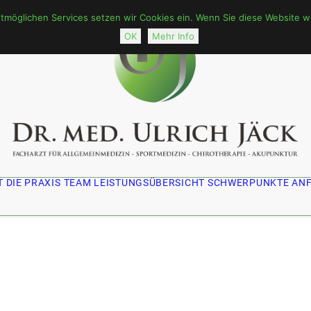
öglichen Services setzen wir Cookies ein. Wenn Sie diese Website wei
OK
Mehr Info
T
DIE PRAXIS
TEAM
LEISTUNGSÜBERSICHT
SCHWERPUNKTE
AN