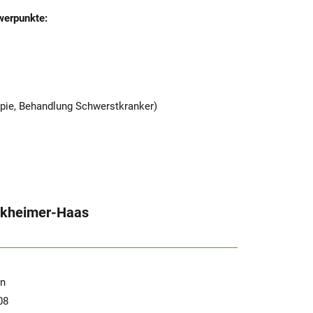
werpunkte:
apie, Behandlung Schwerstkranker)
ckheimer-Haas
in
08