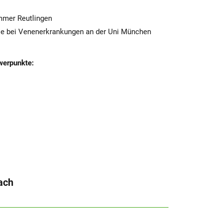
mmer Reutlingen
ie bei Venenerkrankungen an der Uni München
werpunkte:
ach