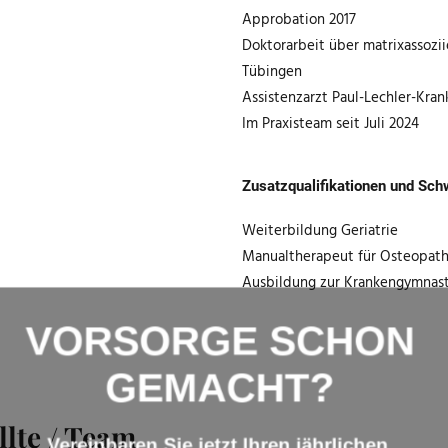
Approbation 2017
Doktorarbeit über matrixassozi
Tübingen
Assistenzarzt Paul-Lechler-Kra
Im Praxisteam seit Juli 2024
Zusatzqualifikationen und Sch
Weiterbildung Geriatrie
Manualtherapeut für Osteopath
Ausbildung zur Krankengymnast
VORSORGE SCHO
GEMACHT?
lte / Team
Vereinbaren Sie jetzt Ihren jährlichen