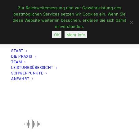
Zur Reichweitemessung und zur Gewährleistung des
bestmöglichen Services setzen wir Cookies ein. Wenn Sie
diese Website weiterhin besuchen, erklären Sie sich damit
einverstanden.
OK
Mehr Info
START
DIE PRAXIS
1493218594_wave_dj_music_club_party
TEAM
LEISTUNGSÜBERSICHT
Home
Start
1493218594_wave_dj_music_club_party
SCHWERPUNKTE
ANFAHRT