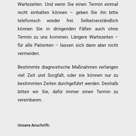
Wartezeiten. Und wenn Sie einen Termin einmal
nicht einhalten können – geben Sie ihn bitte
telefonisch wieder frei. Selbstverständlich
können Sie in dringenden Fällen auch ohne
Termin zu uns kommen. Längere Wartezeiten –
für alle Patienten – lassen sich dann aber nicht
vermeiden.
VORSORGE SCHON
Bestimmte diagnostische Maßnahmen verlangen
GEMACHT?
Vereinbaren Sie jetzt Ihren jährlichen
CheckUp und Krebsvorsorge.
Sprechen Sie uns gerne an.
viel Zeit und Sorgfalt, oder sie können nur zu
bestimmten Zeiten durchgeführt werden. Deshalb
bitten wir Sie, dafür immer einen Termin zu
vereinbaren.
Unsere Anschrift: