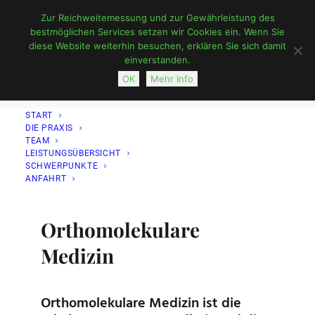
Zur Reichweitemessung und zur Gewährleistung des
bestmöglichen Services setzen wir Cookies ein. Wenn Sie
diese Website weiterhin besuchen, erklären Sie sich damit
einverstanden.
OK
Mehr Info
START
DIE PRAXIS
TEAM
LEISTUNGSÜBERSICHT
SCHWERPUNKTE
ANFAHRT
Orthomolekulare
Medizin
Orthomolekulare Medizin ist die