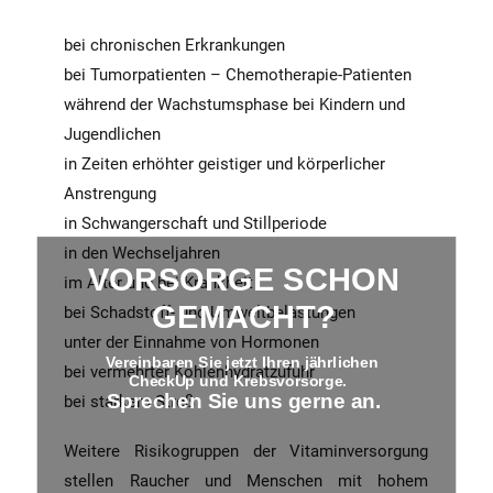
bei chronischen Erkrankungen
bei Tumorpatienten – Chemotherapie-Patienten
während der Wachstumsphase bei Kindern und
Jugendlichen
in Zeiten erhöhter geistiger und körperlicher
Anstrengung
in Schwangerschaft und Stillperiode
in den Wechseljahren
VORSORGE SCHON
im Alter und bei Krankheit
GEMACHT?
bei Schadstoff- und Umweltbelastungen
unter der Einnahme von Hormonen
Vereinbaren Sie jetzt Ihren jährlichen
bei vermehrter Kohlenhydratzufuhr
CheckUp und Krebsvorsorge.
Sprechen Sie uns gerne an.
bei starkem Streß
Weitere Risikogruppen der Vitaminversorgung
stellen Raucher und Menschen mit hohem