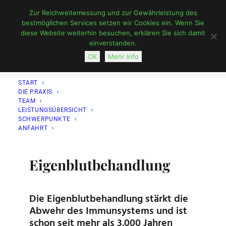
Zur Reichweitemessung und zur Gewährleistung des
bestmöglichen Services setzen wir Cookies ein. Wenn Sie
diese Website weiterhin besuchen, erklären Sie sich damit
einverstanden.
OK
Mehr Info
START
DIE PRAXIS
TEAM
LEISTUNGSÜBERSICHT
SCHWERPUNKTE
ANFAHRT
Eigenblutbehandlung
Die Eigenblutbehandlung stärkt die
Abwehr des Immunsystems und ist
schon seit mehr als 3.000 Jahren